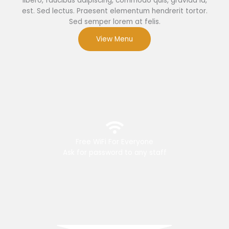
libero, faucibus adipiscing, commodo quis, gravida id,
est. Sed lectus. Praesent elementum hendrerit tortor.
Sed semper lorem at felis.
View Menu
Free WiFi For Everyone
Ask for password to any staff