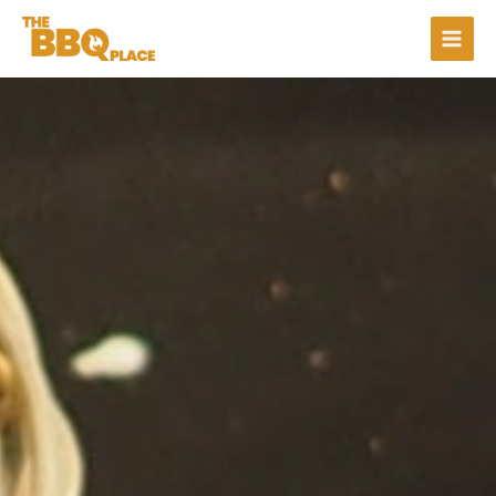
跳
至
主
要
內
容